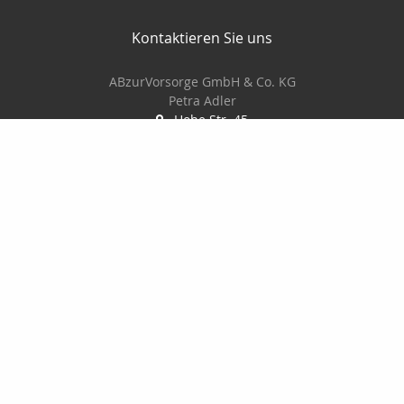
Kontaktieren Sie uns
ABzurVorsorge GmbH & Co. KG
Petra Adler
Hohe Str. 45
01796 Pirna
+49 3501 78 17 73
info@abzurvorsorge.de
www.abzurvorsorge.de
Nachricht schreiben
Startseite
Versicherungen
Geldanlagen