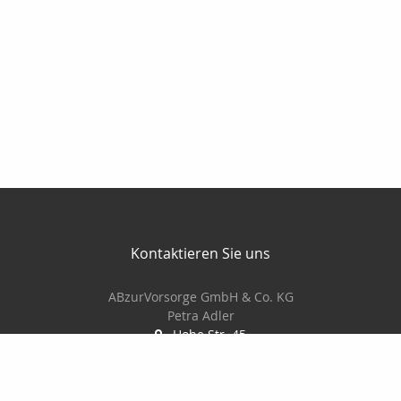
Kontaktieren Sie uns
ABzurVorsorge GmbH & Co. KG
Petra Adler
Hohe Str. 45
01796 Pirna
+49 3501 78 17 73
info@abzurvorsorge.de