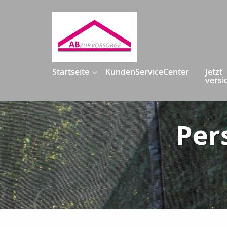
Startseite
KundenServiceCenter
Jetzt
versi
Per