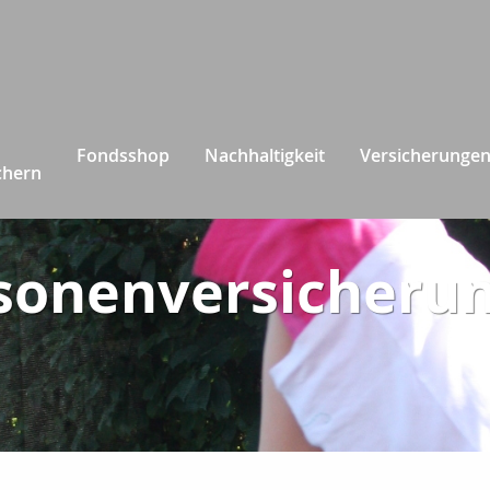
Fondsshop
Nachhaltigkeit
Versicherunge
chern
sonenversicheru